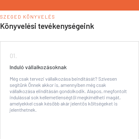
SZEGED KÖNYVELÉS
Könyvelési tevékenységeink
01.
Induló vállalkozásoknak
Még csak tervezi vállalkozása beindítását? Szívesen
segítünk Önnek akkor is, amennyiben még csak
vállalkozása elindításán gondolkodik. Alapos, megfontolt
indulással sok kellemetlenségtől megkímélheti magát,
amelyekkel csak később akár jelentős költségeket is
jelenthetnek.