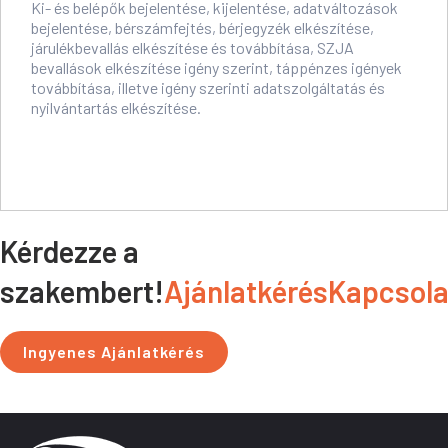
Ki- és belépők bejelentése, kijelentése, adatváltozások
bejelentése, bérszámfejtés, bérjegyzék elkészítése,
járulékbevallás elkészítése és továbbítása, SZJA
bevallások elkészítése igény szerint, táppénzes igények
továbbítása, illetve igény szerinti adatszolgáltatás és
nyilvántartás elkészítése.
Kérdezze a
szakembert!
Ajánlatkérés
Kapcsolat
Ingyenes Ajánlatkérés