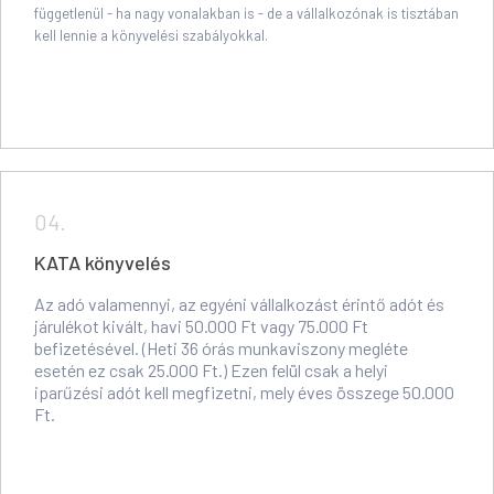
függetlenül - ha nagy vonalakban is - de a vállalkozónak is tisztában
kell lennie a könyvelési szabályokkal.
04.
KATA könyvelés
Az adó valamennyi, az egyéni vállalkozást érintő adót és
járulékot kivált, havi 50.000 Ft vagy 75.000 Ft
befizetésével. (Heti 36 órás munkaviszony megléte
esetén ez csak 25.000 Ft.) Ezen felül csak a helyi
iparűzési adót kell megfizetni, mely éves összege 50.000
Ft.